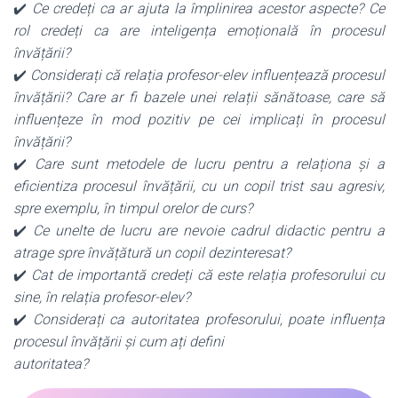
✔️
Ce credeți ca ar ajuta la împlinirea acestor aspecte? Ce
rol credeți ca are inteligența emoțională în procesul
învățării?
✔️
Considerați că relația profesor-elev influențează procesul
învățării?
Care ar fi bazele unei relații sănătoase, care să
influențeze în mod pozitiv pe cei implicați în procesul
învățării?
✔️
Care sunt metodele de lucru pentru a relaționa și a
eficientiza procesul învățării, cu un copil trist sau agresiv,
spre exemplu, în timpul orelor de curs?
✔️
Ce unelte de lucru are nevoie cadrul didactic pentru a
atrage spre învățătură un copil dezinteresat?
✔️
Cat de importantă credeți că este relația profesorului cu
sine, în relația profesor-elev?
✔️
Considerați ca autoritatea profesorului, poate influența
procesul învățării și cum ați defini
autoritatea?