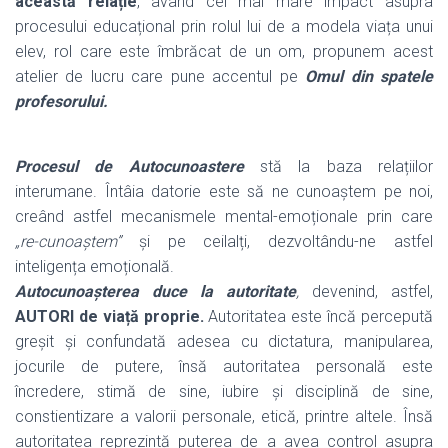
această relație
, având cel mai mare impact asupra
procesului educațional prin rolul lui de a modela viața unui
elev, rol care este îmbrăcat de un om, propunem acest
atelier de lucru care pune accentul pe
Omul din spatele
profesorului.
Procesul de Autocunoastere
stă la baza relațiilor
interumane. Întâia datorie este să ne cunoaștem pe noi,
creând astfel mecanismele mental-emoționale prin care
„re-cunoaștem”
și pe ceilalți, dezvoltându-ne astfel
inteligența emoțională.
Autocunoașterea duce la autoritate
,
devenind, astfel,
AUTORI de viață proprie.
Autoritatea este încă percepută
greșit și confundată adesea cu dictatura, manipularea,
jocurile de putere, însă autoritatea personală este
încredere, stimă de sine, iubire și disciplină de sine,
constientizare a valorii personale, etică, printre altele. Însă
autoritatea reprezintă puterea de a avea control asupra