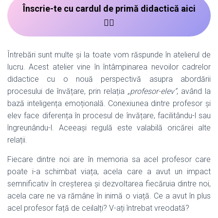
Înscrie-te cu cardul de primă didactică aici
👉🏻
Întrebări sunt multe și la toate vom răspunde în atelierul de
lucru. Acest atelier vine în întâmpinarea nevoilor cadrelor
didactice cu o nouă perspectivă asupra abordării
procesului de învățare, prin relația
„profesor-elev”
, având la
bază inteligența emoțională. Conexiunea dintre profesor și
elev face diferența în procesul de învățare, facilitându-l sau
îngreunându-l. Aceeași regulă este valabilă oricărei alte
relații.
Fiecare dintre noi are în memoria sa acel profesor care
poate i-a schimbat viața, acela care a avut un impact
semnificativ în creșterea și dezvoltarea fiecăruia dintre noi,
acela care ne va rămâne în inimă o viață. Ce a avut în plus
acel profesor față de ceilalți? V-ați întrebat vreodată?