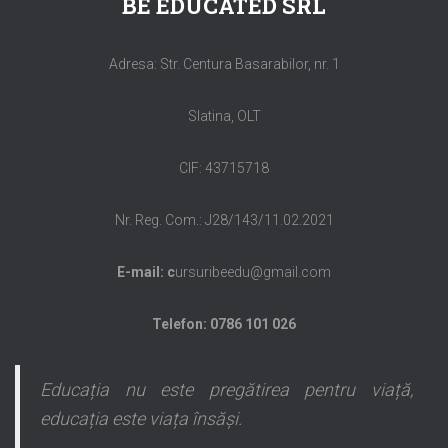
BE EDUCATED SRL
Adresa: Str. Centura Basarabilor, nr. 1
Slatina, OLT
CIF: 43715718
Nr. Reg. Com.: J28/143/11.02.2021
E-mail: c
ursuribeedu@gmail.com
Telefon: 0786 101 026
Educația nu este pregătirea pentru viață,
educația este viața însăși.