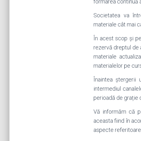
formarea continuă a 
Societatea va într
materiale cât mai ca
În acest scop și pe
rezervă dreptul de 
materiale actualiz
materialelor pe curs
Înaintea ștergeri
intermediul canale
perioadă de grație 
Vă informăm că pl
aceasta fiind în ac
aspecte referitoare 