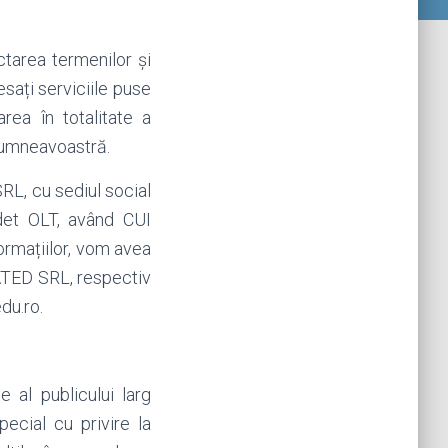
tarea termenilor și
esați serviciile puse
rea în totalitate a
 dumneavoastră.
L, cu sediul social
udet OLT, având CUI
ormațiilor, vom avea
CATED SRL, respectiv
du.ro.
e al publicului larg
pecial cu privire la