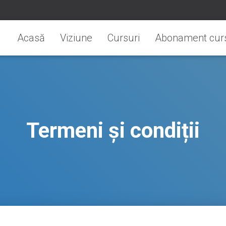
Acasă
Viziune
Cursuri
Abonament curs
Termeni și condiții