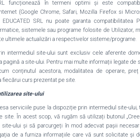
funcționează în termeni optimi și este compatibi
nternet (Google Chrome, Safari, Mozilla Firefox si Micro
E EDUCATED SRL nu poate garanta compatibilitatea Pl
matice, sistemele sau programe folosite de Utilizator, mai
ate ultimele actualizări a respectivelor sisteme/programe.
prin intermediul site-ului sunt exclusiv cele aferente dome
pagină a site-ului. Pentru mai multe informații legate de s
cum conținutul acestora, modalitatea de operare, pre
a fiecărui curs prezentat pe site.
tilizarea site-ului
a serviciile puse la dispoziție prin intermediul site-ului,
e site. În acest scop, vă rugăm să utilizați butonul „Cre
 site-ului și să parcurgeți în mod adecvat pașii necesar
igația de a furniza informațiile care vă sunt solicitate și