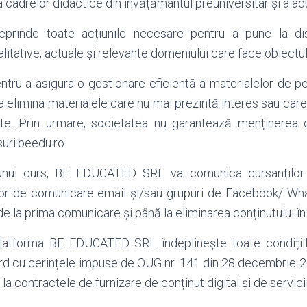
cadrelor didactice din învățământul preuniversitar și a adul
eprinde toate acțiunile necesare pentru a pune la dis
litative, actuale și relevante domeniului care face obiectul
ntru a asigura o gestionare eficientă a materialelor de pe 
a elimina materialele care nu mai prezintă interes sau care 
ate. Prin urmare, societatea nu garantează menținerea 
uri.beedu.ro.
i unui curs, BE EDUCATED SRL va comunica cursanților
lor de comunicare email și/sau grupuri de Facebook/ Wha
de la prima comunicare și până la eliminarea conținutului în
atforma BE EDUCATED SRL îndeplinește toate condițiil
ord cu cerințele impuse de OUG nr. 141 din 28 decembrie 
la contractele de furnizare de conținut digital și de servicii