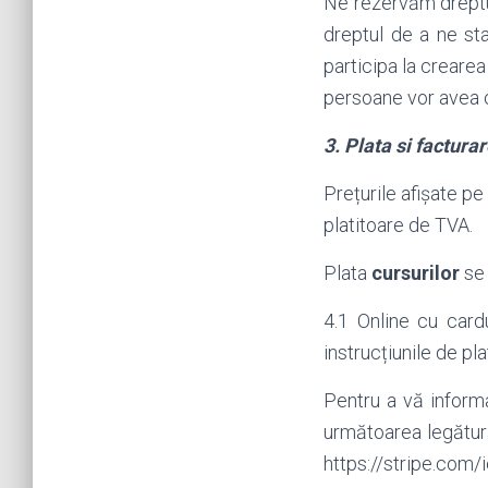
Ne rezervăm dreptul 
dreptul de a ne sta
participa la creare
persoane vor avea o
3
. Plata si factura
Prețurile afișate pe
platitoare de TVA.
Plata
cursurilor
se 
4.1 Online cu card
instrucțiunile de pla
Pentru a vă informa
următoarea legătură
https://stripe.com/i