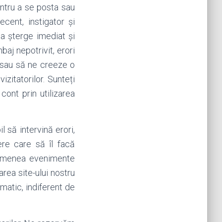
entru a se posta sau
cent, instigator și
a șterge imediat și
baj nepotrivit, erori
/sau să ne creeze o
izitatorilor. Sunteți
cont prin utilizarea
l să intervină erori,
re care să îl facă
asemenea evenimente
area site-ului nostru
matic, indiferent de