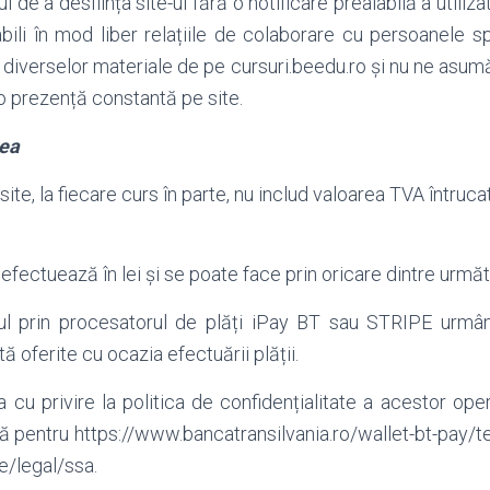
de a desființa site-ul fără o notificare prealabilă a utiliz
bili în mod liber relațiile de colaborare cu persoanele s
a diverselor materiale de pe cursuri.beedu.ro și nu ne asu
 prezență constantă pe site.
rea
 site, la fiecare curs în parte, nu includ valoarea TVA întruc
efectuează în lei și se poate face prin oricare dintre următ
ul prin procesatorul de plăți iPay BT sau STRIPE urmân
tă oferite cu ocazia efectuării plății.
 cu privire la politica de confidențialitate a acestor ope
 pentru https://www.bancatransilvania.ro/wallet-bt-pay/ter
e/legal/ssa.