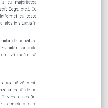
lă cu majoritatea
soft Edge, etc.). Cu
atformei cu toate
 ales în situația în
niilor de activitate
erviciile disponibile
ț etc. vă rugăm să
 trebuie să vă creați
eaza un cont” de pe
i în vederea creării
 de a completa toate