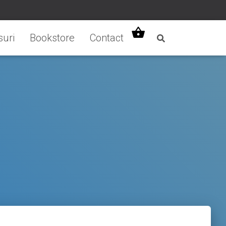
uri
Bookstore
Contact