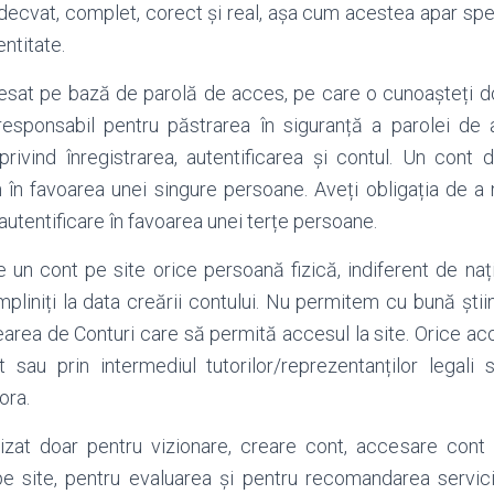
ecvat, complet, corect și real, așa cum acestea apar spec
ntitate.
cesat pe bază de parolă de acces, pe care o cunoașteți 
responsabil pentru păstrarea în siguranță a parolei d
 privind înregistrarea, autentificarea și contul. Un cont d
 în favoarea unei singure persoane. Aveți obligația de a 
tentificare în favoarea unei terțe persoane.
 un cont pe site orice persoană fizică, indiferent de nați
pliniți la data creării contului. Nu permitem cu bună ști
earea de Conturi care să permită accesul la site. Orice acc
t sau prin intermediul tutorilor/reprezentanților legali
ora.
tilizat doar pentru vizionare, creare cont, accesare cont
pe site, pentru evaluarea și pentru recomandarea servicii