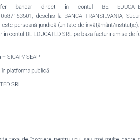
nsfer bancar direct în contul BE EDUCAT
87163501, deschis la BANCA TRANSILVANIA, Sucursal
l este persoană juridică (unitate de învăţământ/instituţie),
ar în contul BE EDUCATED SRL pe baza facturii emise de fu
ica – SICAP/ SEAP
 în platforma publică:
ATED SRL
ta taxa de înscriere pentru unul sau mai multe cadre did