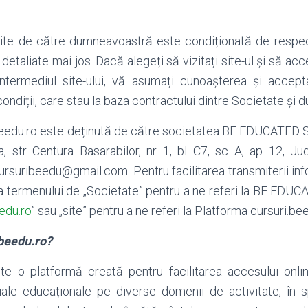
 site de către dumneavoastră este condiționată de respec
 detaliate mai jos. Dacă alegeți să vizitați site-ul și să acc
 intermediul site-ului, vă asumați cunoașterea și accepta
ondiții, care stau la baza contractului dintre Societate și
beedu.ro este deținută de către societatea BE EDUCATED SR
na, str Centura Basarabilor, nr 1, bl C7, sc A, ap 12, J
rsuribeedu@gmail.com. Pentru facilitarea transmiterii inf
ea termenului de „Societate” pentru a ne referi la BE EDU
edu.ro
” sau „site” pentru a ne referi la Platforma cursuri.bee
.beedu.ro?
te o platformă creată pentru facilitarea accesului onlin
iale educaționale pe diverse domenii de activitate, în s