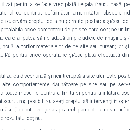
utilizat pentru a se face vreo plată ilegală, frauduloasă, p
terial cu conținut defăimător, amenințător, obscen, inde
e rezervăm dreptul de a nu permite postarea și/sau de 
 prealabilă orice comentariu de pe site care conține un lim
au care ar putea să ne aducă un prejudiciu de imagine și
 nouă, autorilor materialelor de pe site sau cursanților și v
il/ă pentru orice operațiune și/sau plată efectuată din 
lizarea discontinuă și neîntreruptă a site-ului. Este posibi
au alte comportamente dăunătoare pe site sau pe serve
lua toate măsurile pentru a limita și pentru a înlătura 
 scurt timp posibil. Nu aveți dreptul să interveniți în oper
eo măsură de intervenție asupra echipamentului nostru infor
de rezultatul obținut.