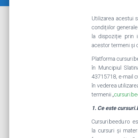
Utilizarea acestui
condițiilor generale
la dispoziție prin
acestor termeni și c
Platforma cursuri.
în Muncipiul Slati
43715718, e-mail cu
în vederea utilizar
termenii „
cursuri.be
1. Ce este
cursuri
Cursuri.beedu.ro es
la cursuri și mater