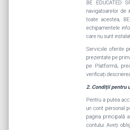
BE EDUCATED SRL 
navigatoarelor de i
toate acestea, B
echipamentele infor
care nu sunt instal
Serviciile oferite 
prezentate pe prima 
pe Platformă, pre
verificați descriere
2. Condiții pentru u
Pentru a putea acces
un cont personal p
pagina principală a
contului. Aveți obl