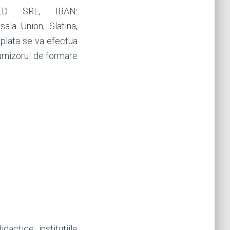
ED SRL, IBAN:
a Union, Slatina,
 plata se va efectua
rnizorul de formare
actice, instituțiile