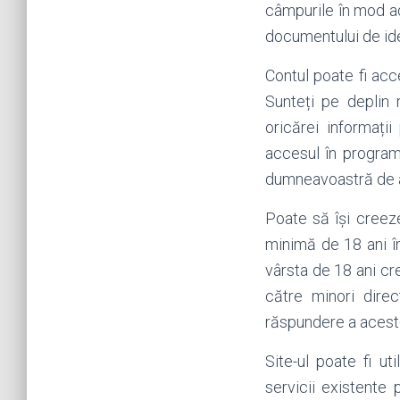
câmpurile în mod ad
documentului de ide
Contul poate fi ac
Sunteți pe deplin 
oricărei informații
accesul în program
dumneavoastră de au
Poate să își creeze
minimă de 18 ani îm
vârsta de 18 ani cr
către minori direc
răspundere a acest
Site-ul poate fi u
servicii existente 