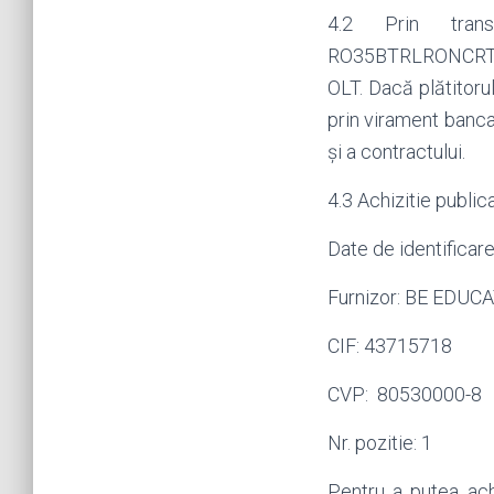
4.2 Prin tra
RO35BTRLRONCRT05
OLT. Dacă plătitoru
prin virament banc
și a contractului.
4.3 Achizitie publ
Date de identificare
Furnizor: BE EDUC
CIF: 43715718
CVP: 80530000-8
Nr. pozitie: 1
Pentru a putea achi