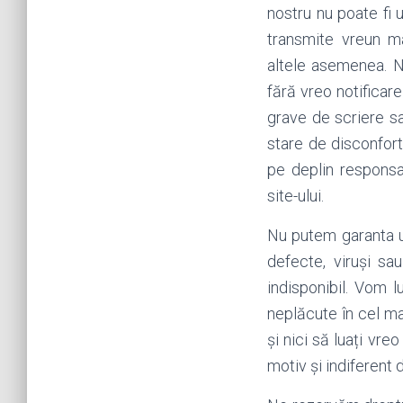
nostru nu poate fi 
transmite vreun ma
altele asemenea. N
fără vreo notificare
grave de scriere s
stare de disconfort,
pe deplin responsab
site-ului.
Nu putem garanta uti
defecte, viruși s
indisponibil. Vom 
neplăcute în cel mai
și nici să luați vr
motiv și indiferent 