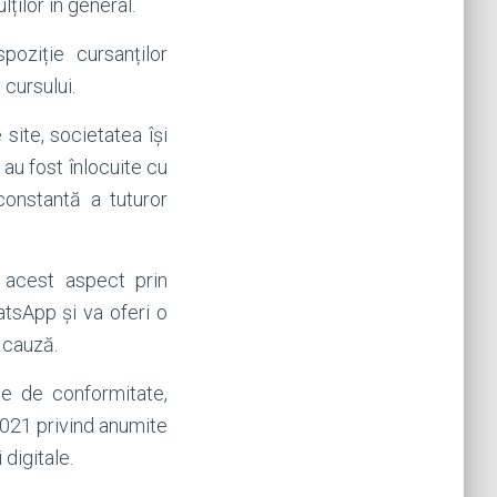
ților în general.
poziție cursanților
 cursului.
site, societatea își
au fost înlocuite cu
constantă a tuturor
 acest aspect prin
tsApp și va oferi o
 cauză.
e de conformitate,
2021 privind anumite
 digitale.