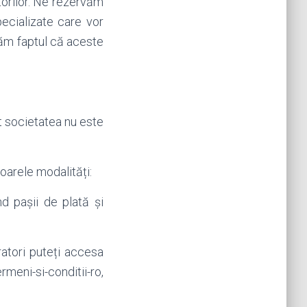
atorilor. Ne rezervăm
pecializate care vor
măm faptul că aceste
at societatea nu este
oarele modalități:
d pașii de plată și
ratori puteți accesa
meni-si-conditii-ro,