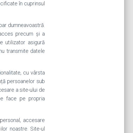
ificate în cuprinsul
doar dumneavoastră.
e acces precum și a
e utilizator asigură
nu transmite datele
onalitate, cu vârsta
ință persoanelor sub
esare a site-ului de
 se face pe propria
 personal, accesare
lor noastre. Site-ul