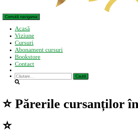
Comută navigarea
Acasă
Viziune
Cursuri
Abonament cursuri
Bookstore
Contact
Caută
după:
⭐ Părerile cursanților î
⭐