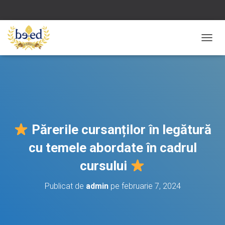
C
O
M
U
T
Ă
N
A
V
Părerile cursanților în legătură
I
G
cu temele abordate în cadrul
A
R
cursului
E
A
Publicat de
admin
pe
februarie 7, 2024