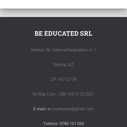
BE EDUCATED SRL
Adresa: Str. Centura Basarabilor, nr. 1
Slatina, OLT
CIF: 43715718
Nr. Reg. Com.: J28/143/11.02.2021
E-mail: c
ursuribeedu@gmail.com
Telefon: 0786 101 026