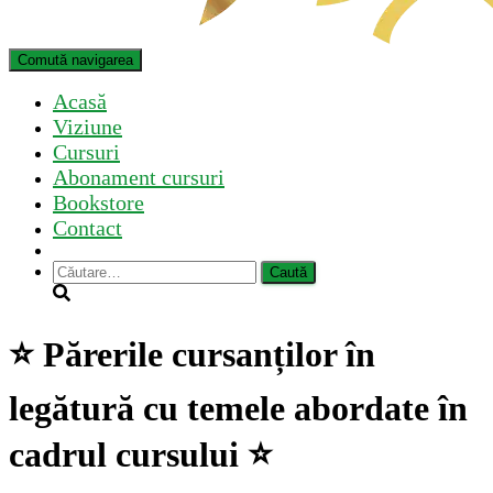
Comută navigarea
Acasă
Viziune
Cursuri
Abonament cursuri
Bookstore
Contact
Caută
după:
⭐ Părerile cursanților în
legătură cu temele abordate în
cadrul cursului ⭐