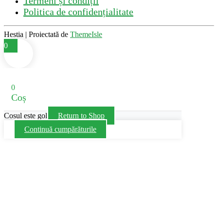
Termeni și condiții
Politica de confidențialitate
Hestia | Proiectată de
ThemeIsle
0
0
Coș
Cosul este gol
Return to Shop
Continuă cumpărăturile