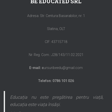
BE EDUCATED SRL
Adresa: Str. Centura Basarabilor, nr. 1
Slatina, OLT
CIF: 43715718
Nr. Reg. Com.: J28/143/11.02.2021
E-mail: c
ursuribeedu@gmail.com
Telefon: 0786 101 026
Educația nu este pregătirea pentru viață,
educația este viața însăși.