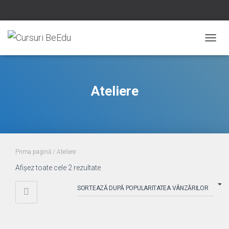
COMUT
Ateliere
Prima pagină
/ Ateliere
Sortat
Afișez toate cele 2 rezultate
după
popularitate