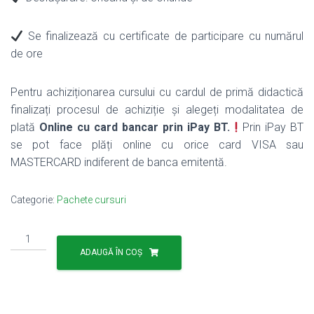
257.00 lei.
Se finalizează cu certificate de participare cu numărul
de ore
Pentru achiziționarea cursului cu cardul de primă didactică
finalizați procesul de achiziție și alegeți modalitatea de
plată
Online cu card bancar prin iPay BT.
Prin iPay BT
se pot face plăți online cu orice card VISA sau
MASTERCARD indiferent de banca emitentă.
Categorie:
Pachete cursuri
Cantitate
Pachet
ADAUGĂ ÎN COȘ
2
cursuri
de
abilitare