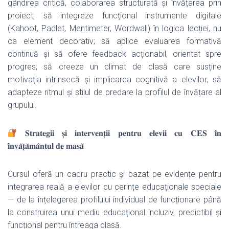
gândirea critică, colaborarea structurată și învățarea prin
proiect; să integreze funcțional instrumente digitale
(Kahoot, Padlet, Mentimeter, Wordwall) în logica lecției, nu
ca element decorativ; să aplice evaluarea formativă
continuă și să ofere feedback acționabil, orientat spre
progres; să creeze un climat de clasă care susține
motivația intrinsecă și implicarea cognitivă a elevilor; să
adapteze ritmul și stilul de predare la profilul de învățare al
grupului.
𝐒𝐭𝐫𝐚𝐭𝐞𝐠𝐢𝐢 𝐬̦𝐢 𝐢𝐧𝐭𝐞𝐫𝐯𝐞𝐧𝐭̦𝐢𝐢 𝐩𝐞𝐧𝐭𝐫𝐮 𝐞𝐥𝐞𝐯𝐢𝐢 𝐜𝐮 𝐂𝐄𝐒 𝐢̂𝐧
𝐢̂𝐧𝐯𝐚̆𝐭̦𝐚̆𝐦𝐚̂𝐧𝐭𝐮𝐥 𝐝𝐞 𝐦𝐚𝐬𝐚̆
Cursul oferă un cadru practic și bazat pe evidențe pentru
integrarea reală a elevilor cu cerințe educaționale speciale
— de la înțelegerea profilului individual de funcționare până
la construirea unui mediu educațional incluziv, predictibil și
funcțional pentru întreaga clasă.