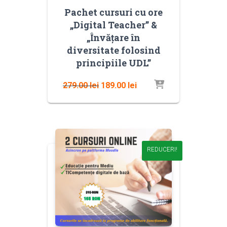
Pachet cursuri cu ore
„Digital Teacher” &
„Învățare în
diversitate folosind
principiile UDL”
Prețul
Prețul
279.00
lei
189.00
lei
inițial
curent
a
este:
fost:
189.00 lei.
279.00 lei.
REDUCERI!