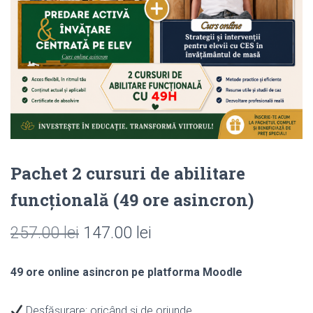
Pachet 2 cursuri de abilitare
funcțională (49 ore asincron)
Prețul
Prețul
257.00
lei
147.00
lei
inițial
curent
49 ore online asincron pe platforma Moodle
a
este:
fost:
147.00 lei.
Desfășurare: oricând și de oriunde