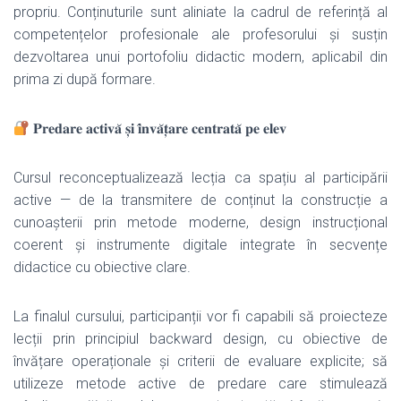
propriu. Conținuturile sunt aliniate la cadrul de referință al
competențelor profesionale ale profesorului și susțin
dezvoltarea unui portofoliu didactic modern, aplicabil din
prima zi după formare.
𝐏𝐫𝐞𝐝𝐚𝐫𝐞 𝐚𝐜𝐭𝐢𝐯𝐚̆ 𝐬̦𝐢 𝐢̂𝐧𝐯𝐚̆𝐭̦𝐚𝐫𝐞 𝐜𝐞𝐧𝐭𝐫𝐚𝐭𝐚̆ 𝐩𝐞 𝐞𝐥𝐞𝐯
Cursul reconceptualizează lecția ca spațiu al participării
active — de la transmitere de conținut la construcție a
cunoașterii prin metode moderne, design instrucțional
coerent și instrumente digitale integrate în secvențe
didactice cu obiective clare.
La finalul cursului, participanții vor fi capabili să proiecteze
lecții prin principiul backward design, cu obiective de
învățare operaționale și criterii de evaluare explicite; să
utilizeze metode active de predare care stimulează