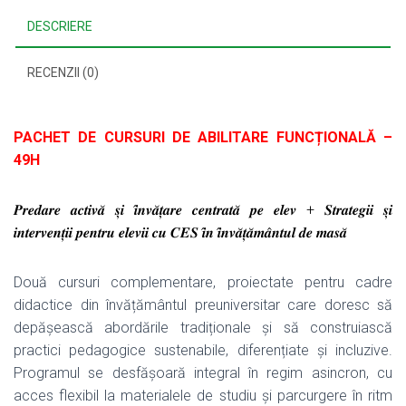
funcțională
DESCRIERE
(49
ore
RECENZII (0)
asincron)
PACHET DE CURSURI DE ABILITARE FUNCȚIONALĂ –
49H
𝑷𝒓𝒆𝒅𝒂𝒓𝒆 𝒂𝒄𝒕𝒊𝒗𝒂̆ 𝒔̦𝒊 𝒊̂𝒏𝒗𝒂̆𝒕̦𝒂𝒓𝒆 𝒄𝒆𝒏𝒕𝒓𝒂𝒕𝒂̆ 𝒑𝒆 𝒆𝒍𝒆𝒗 + 𝑺𝒕𝒓𝒂𝒕𝒆𝒈𝒊𝒊 𝒔̦𝒊
𝒊𝒏𝒕𝒆𝒓𝒗𝒆𝒏𝒕̦𝒊𝒊 𝒑𝒆𝒏𝒕𝒓𝒖 𝒆𝒍𝒆𝒗𝒊𝒊 𝒄𝒖 𝑪𝑬𝑺 𝒊̂𝒏 𝒊̂𝒏𝒗𝒂̆𝒕̦𝒂̆𝒎𝒂̂𝒏𝒕𝒖𝒍 𝒅𝒆 𝒎𝒂𝒔𝒂̆
Două cursuri complementare, proiectate pentru cadre
didactice din învățământul preuniversitar care doresc să
depășească abordările tradiționale și să construiască
practici pedagogice sustenabile, diferențiate și incluzive.
Programul se desfășoară integral în regim asincron, cu
acces flexibil la materialele de studiu și parcurgere în ritm