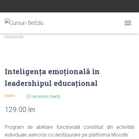
Prima pagină
/
Cursuri
/
Leadership
/ Inteligența emoțională în leadershipul
COMUT
educațional
Inteligența emoțională în
leadershipul educațional
(O recenzie client)
Evaluat la
5.00
din 5 pe
129.00
lei
baza unei
singure
evaluări
Program de abilitare funcțională constituit din activități
individuale asincron cu desfășurare pe platforma Moodle.