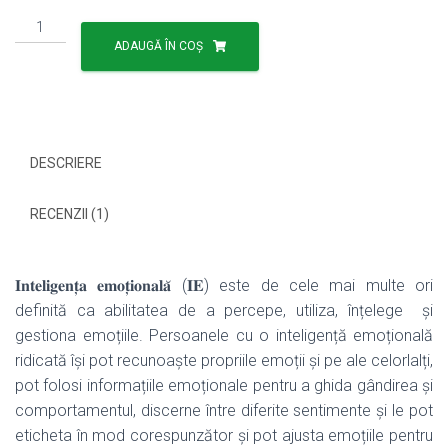
Cantitate
Inteligența
ADAUGĂ ÎN COȘ
emoțională
în
leadershipul
educațional
DESCRIERE
RECENZII (1)
𝐈𝐧𝐭𝐞𝐥𝐢𝐠𝐞𝐧𝐭̦𝐚 𝐞𝐦𝐨𝐭̦𝐢𝐨𝐧𝐚𝐥𝐚̆ (𝐈𝐄) este de cele mai multe ori
definită ca abilitatea de a percepe, utiliza, înțelege și
gestiona emoțiile. Persoanele cu o inteligență emoțională
ridicată își pot recunoaște propriile emoții și pe ale celorlalți,
pot folosi informațiile emoționale pentru a ghida gândirea și
comportamentul, discerne între diferite sentimente și le pot
eticheta în mod corespunzător și pot ajusta emoțiile pentru