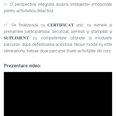
✨ O perspectivă integrată asupra inteligenței emoționale
pentru activitatea didactică
✅
Se finalizează cu 𝐂𝐄𝐑𝐓𝐈𝐅𝐈𝐂𝐀𝐓 unic, cu numele și
prenumele participantului, securizat, semnat și ștampilat și
𝐒𝐔𝐏𝐋𝐈𝐌𝐄𝐍𝐓 cu competențele obținute și modulele
parcurse, după definitivarea acestora. Niciun modul nu este
eliminatoriu, trebuie doar parcurse toate activitățile din curs.
Prezentare video: