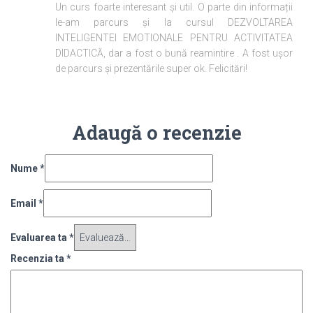
Un curs foarte interesant și util. O parte din informații
le-am parcurs și la cursul DEZVOLTAREA
INTELIGENTEI EMOTIONALE PENTRU ACTIVITATEA
DIDACTICĂ, dar a fost o bună reamintire . A fost ușor
de parcurs și prezentările super ok. Felicitări!
Adaugă o recenzie
Nume
*
Email
*
Evaluarea ta
*
Recenzia ta
*