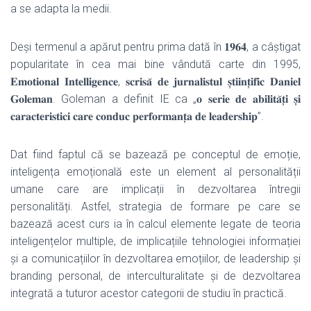
a se adapta la medii.
Deși termenul a apărut pentru prima dată în 𝟏𝟗𝟔𝟒, a câștigat
popularitate în cea mai bine vândută carte din 1995,
𝐄𝐦𝐨𝐭𝐢𝐨𝐧𝐚𝐥 𝐈𝐧𝐭𝐞𝐥𝐥𝐢𝐠𝐞𝐧𝐜𝐞, 𝐬𝐜𝐫𝐢𝐬𝐚̆ 𝐝𝐞 𝐣𝐮𝐫𝐧𝐚𝐥𝐢𝐬𝐭𝐮𝐥 𝐬̦𝐭𝐢𝐢𝐧𝐭̦𝐢𝐟𝐢𝐜 𝐃𝐚𝐧𝐢𝐞𝐥
𝐆𝐨𝐥𝐞𝐦𝐚𝐧. Goleman a definit IE ca „𝐨 𝐬𝐞𝐫𝐢𝐞 𝐝𝐞 𝐚𝐛𝐢𝐥𝐢𝐭𝐚̆𝐭̦𝐢 𝐬̦𝐢
𝐜𝐚𝐫𝐚𝐜𝐭𝐞𝐫𝐢𝐬𝐭𝐢𝐜𝐢 𝐜𝐚𝐫𝐞 𝐜𝐨𝐧𝐝𝐮𝐜 𝐩𝐞𝐫𝐟𝐨𝐫𝐦𝐚𝐧𝐭̦𝐚 𝐝𝐞 𝐥𝐞𝐚𝐝𝐞𝐫𝐬𝐡𝐢𝐩”.
Dat fiind faptul că se bazează pe conceptul de emoție,
inteligența emoțională este un element al personalității
umane care are implicații în dezvoltarea întregii
personalități. Astfel, strategia de formare pe care se
bazează acest curs ia în calcul elemente legate de teoria
inteligențelor multiple, de implicațiile tehnologiei informației
și a comunicațiilor în dezvoltarea emoțiilor, de leadership și
branding personal, de interculturalitate și de dezvoltarea
integrată a tuturor acestor categorii de studiu în practică.