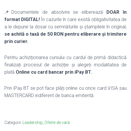
📌
Documentele de absolvire se eliberează
DOAR în
format DIGITAL!
În cazurile în care există obligativitatea de
a le depune la dosar cu semnăturile și ștampilele în original,
se achită o taxă de 50 RON pentru eliberare și trimitere
prin curier.
Pentru achiziționarea cursului cu cardul de primă didactică
finalizați procesul de achiziție și alegeți modalitatea de
plată
Online cu card bancar prin iPay BT.
Prin iPay BT se pot face plăți online cu orice card VISA sau
MASTERCARD indiferent de banca emitentă.
Categorii:
Leadership
,
Oferte de vară