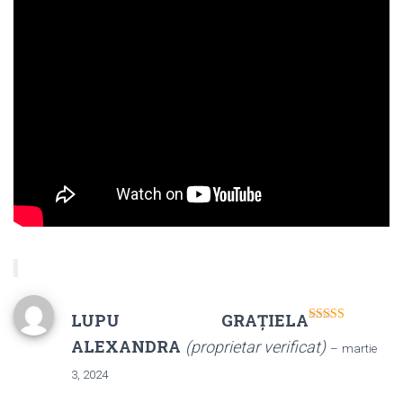
LUPU GRAȚIELA
Evaluat la
5
ALEXANDRA
(proprietar verificat)
din 5
–
martie
3, 2024