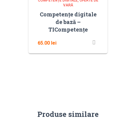
COMPETENȚE DIGITALE
OFERTE DE
VARĂ
Competențe digitale
de bază –
TICompetențe
65.00
lei
Produse similare