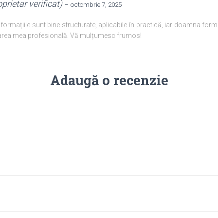
oprietar verificat)
–
octombrie 7, 2025
rmațiile sunt bine structurate, aplicabile în practică, iar doamna forma
tarea mea profesională. Vă mulțumesc frumos!
Adaugă o recenzie