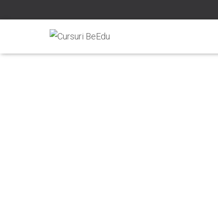
Prima pagină
/
Cursuri
/
Metode și metodici educaționale
/