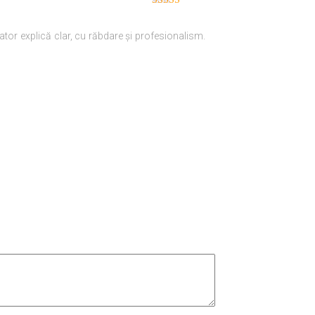
Evaluat la
5
din 5
tor explică clar, cu răbdare și profesionalism.