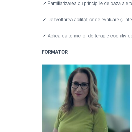
📌 Familiarizarea cu principiile de bază ale
📌 Dezvoltarea abilităților de evaluare și in
📌 Aplicarea tehnicilor de terapie cogniti
FORMATOR