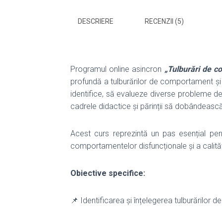
DESCRIERE
RECENZII (5)
Programul online asincron
„Tulburări de c
profundă a tulburărilor de comportament și 
identifice, să evalueze diverse probleme d
cadrele didactice și părinții să dobândească a
Acest curs reprezintă un pas esențial pent
comportamentelor disfuncționale și a calități
Obiective specifice:
📌 Identificarea și înțelegerea tulburărilor 