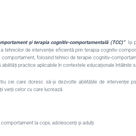
„Tulburări
de
comportament
și
terapia
cognitiv-
omportament și terapia cognitiv-comportamentală (TCC)”
își
comportamentală
a tehnicilor de intervenție eficientă prin terapia cognitiv-comp
(TCC)”
e comportament, folosind tehnici de terapie cognitiv-comportam
bilități practice aplicabile în contextele educaționale întâlnite sa
ru cei care doresc să-și dezvolte abilitățile de intervenție ps
i vieții celor cu care lucrează.
de comportament la copii, adolescenți și adulți.