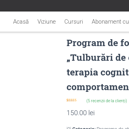
Acasă
Viziune
Cursuri
Abonament cur
 Program de formare online „Tulburări de comportament și terapia cognitiv-comportam
Program de f
„Tulburări de
terapia cognit
comportament
(
5
recenzii de la clienți)
Evaluat la
5
5.00
din 5 pe
150.00
lei
baza a
evaluări de la
clienți